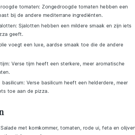
roogde tomaten
: Zongedroogde tomaten hebben een
st bij de andere mediterrane ingrediënten.
alotten
: Sjalotten hebben een mildere smaak en zijn iets
zza geeft.
lolie voegt een luxe, aardse smaak toe die de andere
tijm
: Verse tijm heeft een sterkere, meer aromatische
hten.
 basilicum
: Verse basilicum heeft een helderdere, meer
ts toe aan de pizza.
n
 Salade
met
komkommer
,
tomaten
,
rode ui
,
feta
en
olijve