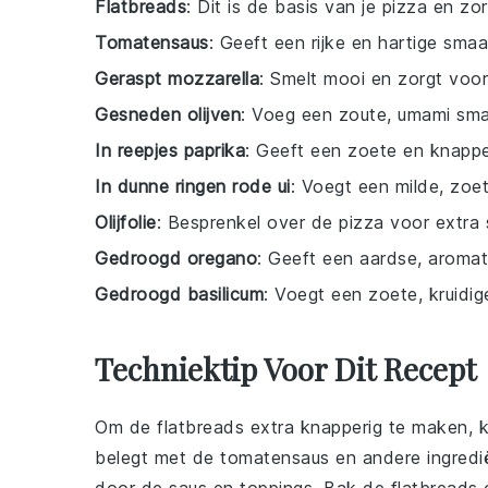
Flatbreads
: Dit is de basis van je pizza en zo
Tomatensaus
: Geeft een rijke en hartige sma
Geraspt mozzarella
: Smelt mooi en zorgt voor
Gesneden olijven
: Voeg een zoute, umami sma
In reepjes paprika
: Geeft een zoete en knapper
In dunne ringen rode ui
: Voegt een milde, zoe
Olijfolie
: Besprenkel over de pizza voor extra
Gedroogd oregano
: Geeft een aardse, aroma
Gedroogd basilicum
: Voegt een zoete, kruidi
Techniektip Voor Dit Recept
Om de
flatbreads
extra knapperig te maken, k
belegt met de
tomatensaus
en andere ingredi