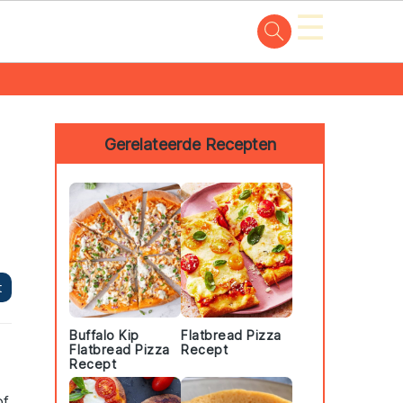
☰
Primary
Sidebar
Gerelateerde Recepten
t
Buffalo Kip
Flatbread Pizza
Flatbread Pizza
Recept
Recept
of