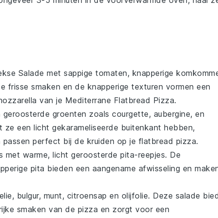
ngeveer 3-5 minuten in de voorverwarmde oven, haal z
ekse Salade
met sappige
tomaten
, knapperige
komkomme
De frisse smaken en de knapperige texturen vormen een
ozzarella
van je
Mediterrane Flatbread Pizza
.
n
geroosterde groenten
zoals
courgette
,
aubergine
, en
t ze een licht gekarameliseerde buitenkant hebben,
 passen perfect bij de
kruiden
op je
flatbread pizza
.
s
met warme, licht geroosterde
pita
-reepjes. De
pperige
pita
bieden een aangename afwisseling en make
elie
,
bulgur
,
munt
,
citroensap
en
olijfolie
. Deze salade bie
 rijke smaken van de
pizza
en zorgt voor een