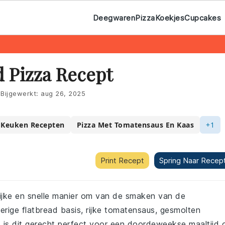
Deegwaren
Pizza
Koekjes
Cupcakes
d Pizza Recept
Bijgewerkt:
aug 26, 2025
 Keuken Recepten
Pizza Met Tomatensaus En Kaas
+1
Print Recept
Spring Naar Recep
lijke en snelle manier om van de smaken van de
rige flatbread basis, rijke tomatensaus, gesmolten
, is dit gerecht perfect voor een doordeweekse maaltijd 