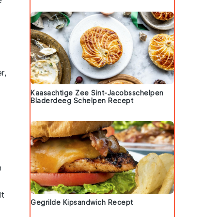
e
r
,
Kaasachtige Zee Sint-Jacobsschelpen
Bladerdeeg Schelpen Recept
n
dt
Gegrilde Kipsandwich Recept