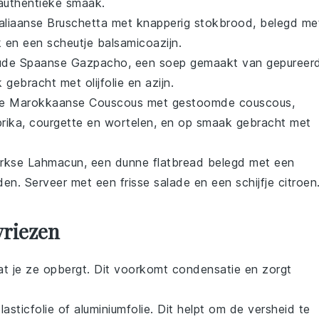
authentieke smaak.
taliaanse Bruschetta
met knapperig
stokbrood
, belegd me
k
en een scheutje
balsamicoazijn
.
oude
Spaanse Gazpacho
, een soep gemaakt van gepureer
k gebracht met
olijfolie
en
azijn
.
le
Marokkaanse Couscous
met gestoomde
couscous
,
rika
,
courgette
en
wortelen
, en op smaak gebracht met
rkse Lahmacun
, een dunne
flatbread
belegd met een
iden
. Serveer met een frisse
salade
en een schijfje
citroen
vriezen
at je ze opbergt. Dit voorkomt condensatie en zorgt
lasticfolie of aluminiumfolie. Dit helpt om de versheid te