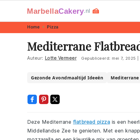
Marbella
Cakery
🍰
.nl
Skip
Skip
Skip
Skip
Home
Pizza
to
to
to
to
Mediterrane Flatbrea
primary
main
primary
footer
navigation
content
sidebar
Auteur:
Lotte Vermeer
Gepubliceerd:
mei 7, 2025
|
Gezonde Avondmaaltijd Ideeën
Mediterrane
Deze Mediterrane
flatbread pizza
is een heer
Middellandse Zee te genieten. Met een knappe
mozzarella en een kleurrijke mix van groenten