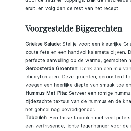
door de saus en toppings. Bak de
flatbreads
o
eruit, en volg dan de rest van het recept.
Voorgestelde Bijgerechten
Griekse Salade
: Stel je voor: een kleurrijke
Gri
zoute
feta
en een handvol
kalamata olijven
. 
perfecte aanvulling op de warme, gesmolten
m
Geroosterde Groenten
: Denk aan een mix va
cherrytomaten
. Deze groenten, geroosterd to
voegen een heerlijke diepte van smaak toe en
Hummus Met Pita
: Serveer een romige
hummu
zijdezachte textuur van de
hummus
en de kna
het geheel nog bevredigender.
Tabouleh
: Een frisse
tabouleh
met veel
peters
een verfrissende, lichte tegenhanger voor de