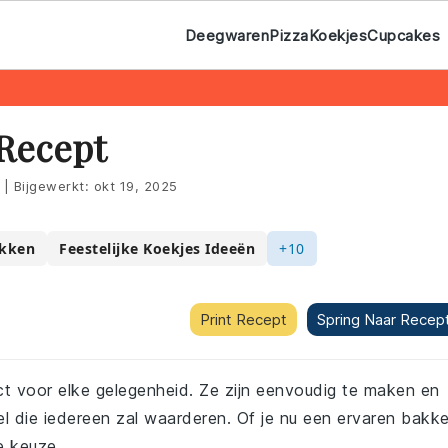
Deegwaren
Pizza
Koekjes
Cupcakes
 Recept
|
Bijgewerkt:
okt 19, 2025
akken
Feestelijke Koekjes Ideeën
+10
Print Recept
Spring Naar Recep
ect voor elke gelegenheid. Ze zijn eenvoudig te maken en
 die iedereen zal waarderen. Of je nu een ervaren bakke
e keuze.