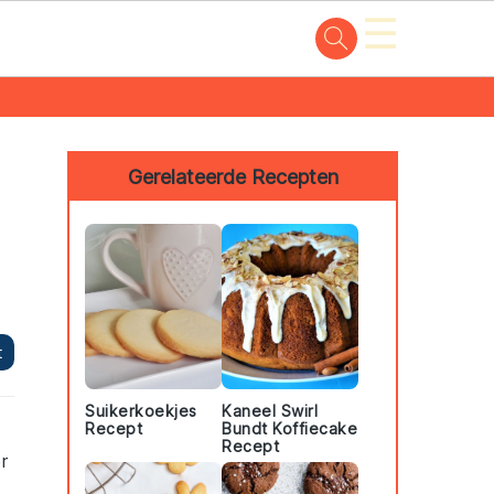
☰
Primary
Sidebar
Gerelateerde Recepten
t
Suikerkoekjes
Kaneel Swirl
Recept
Bundt Koffiecake
Recept
r