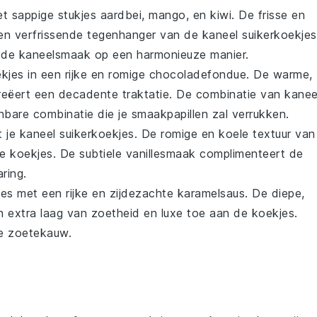
t sappige stukjes
aardbei
,
mango
, en
kiwi
. De frisse en
en verfrissende tegenhanger van de kaneel suikerkoekjes
kt de kaneelsmaak op een harmonieuze manier.
kjes in een rijke en romige
chocoladefondue
. De warme,
eëert een decadente traktatie. De combinatie van kanee
bare combinatie die je smaakpapillen zal verrukken.
 je kaneel suikerkoekjes. De romige en koele textuur van
ge koekjes. De subtiele vanillesmaak complimenteert de
ring.
jes met een rijke en zijdezachte
karamelsaus
. De diepe,
 extra laag van zoetheid en luxe toe aan de koekjes.
de zoetekauw.