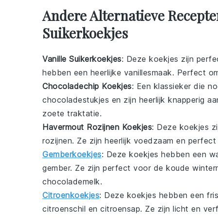
Andere Alternatieve Recepte
Suikerkoekjes
Vanille Suikerkoekjes
: Deze
koekjes
zijn perfe
hebben een heerlijke
vanillesmaak
. Perfect o
Chocoladechip Koekjes
: Een klassieker die no
chocoladestukjes
en zijn heerlijk knapperig a
zoete traktatie.
Havermout Rozijnen Koekjes
: Deze
koekjes
zi
rozijnen
. Ze zijn heerlijk voedzaam en perfec
Gemberkoekjes
: Deze
koekjes
hebben een war
gember
. Ze zijn perfect voor de koude wint
chocolademelk
.
Citroenkoekjes
: Deze
koekjes
hebben een fris
citroenschil
en
citroensap
. Ze zijn licht en ve