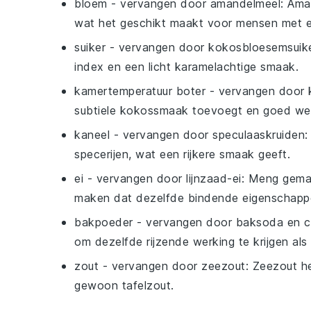
bloem
- vervangen door
amandelmeel
: Ama
wat het geschikt maakt voor mensen met ee
suiker
- vervangen door
kokosbloesemsuik
index en een licht karamelachtige smaak.
kamertemperatuur boter
- vervangen door
subtiele kokossmaak toevoegt en goed wer
kaneel
- vervangen door
speculaaskruiden
:
specerijen, wat een rijkere smaak geeft.
ei
- vervangen door
lijnzaad-ei
: Meng gemal
maken dat dezelfde bindende eigenschappen
bakpoeder
- vervangen door
baksoda en c
om dezelfde rijzende werking te krijgen al
zout
- vervangen door
zeezout
: Zeezout h
gewoon tafelzout.