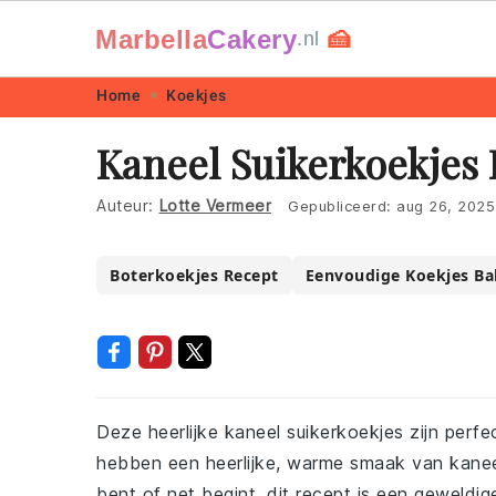
Marbella
Cakery
🍰
.nl
Skip
Skip
Skip
Skip
Home
Koekjes
to
to
to
to
Kaneel Suikerkoekjes
primary
main
primary
footer
navigation
content
sidebar
Auteur:
Lotte Vermeer
Gepubliceerd:
aug 26, 2025
Boterkoekjes Recept
Eenvoudige Koekjes B
Deze heerlijke kaneel suikerkoekjes zijn perf
hebben een heerlijke, warme smaak van kaneel
bent of net begint, dit recept is een geweldig