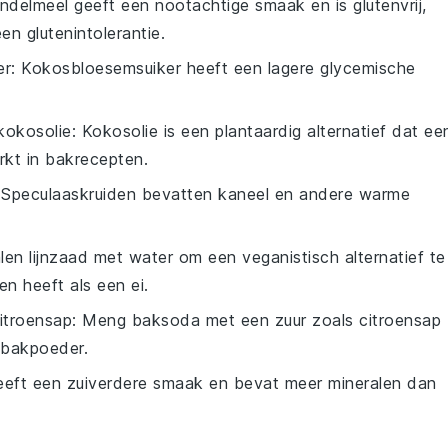
ndelmeel geeft een nootachtige smaak en is glutenvrij,
n glutenintolerantie.
er
: Kokosbloesemsuiker heeft een lagere glycemische
kokosolie
: Kokosolie is een plantaardig alternatief dat ee
kt in bakrecepten.
 Speculaaskruiden bevatten kaneel en andere warme
en lijnzaad met water om een veganistisch alternatief te
 heeft als een ei.
itroensap
: Meng baksoda met een zuur zoals citroensap
s bakpoeder.
eeft een zuiverdere smaak en bevat meer mineralen dan