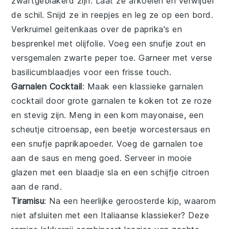
zwartgeblakerd zijn. Laat ze afkoelen en verwijder
de schil. Snijd ze in reepjes en leg ze op een bord.
Verkruimel
geitenkaas
over de paprika's en
besprenkel met
olijfolie
. Voeg een snufje
zout
en
versgemalen zwarte peper
toe. Garneer met verse
basilicumblaadjes
voor een frisse touch.
Garnalen Cocktail
: Maak een klassieke
garnalen
cocktail
door grote
garnalen
te koken tot ze roze
en stevig zijn. Meng in een kom
mayonaise
, een
scheutje
citroensap
, een beetje
worcestersaus
en
een snufje
paprikapoeder
. Voeg de garnalen toe
aan de saus en meng goed. Serveer in mooie
glazen met een blaadje
sla
en een schijfje
citroen
aan de rand.
Tiramisu
: Na een heerlijke geroosterde kip, waarom
niet afsluiten met een
Italiaanse klassieker
? Deze