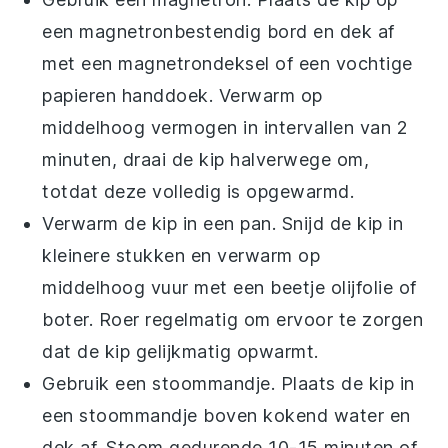
een magnetronbestendig bord en dek af
met een magnetrondeksel of een vochtige
papieren handdoek. Verwarm op
middelhoog vermogen in intervallen van 2
minuten, draai de
kip
halverwege om,
totdat deze volledig is opgewarmd.
Verwarm de
kip
in een pan. Snijd de
kip
in
kleinere stukken en verwarm op
middelhoog vuur met een beetje
olijfolie
of
boter
. Roer regelmatig om ervoor te zorgen
dat de
kip
gelijkmatig opwarmt.
Gebruik een stoommandje. Plaats de
kip
in
een stoommandje boven kokend water en
dek af. Stoom gedurende 10-15 minuten of