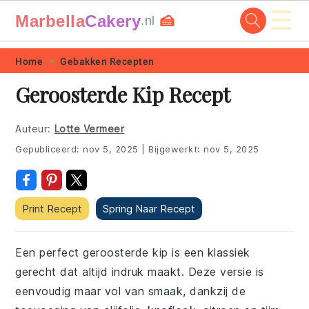
☰
Marbella
Cakery
🍰
.nl
Skip
Skip
Skip
Skip
Home
Gebakken Recepten
to
to
to
to
Geroosterde Kip Recept
primary
main
primary
footer
navigation
content
sidebar
Auteur:
Lotte Vermeer
Gepubliceerd:
nov 5, 2025
|
Bijgewerkt:
nov 5, 2025
Print Recept
Spring Naar Recept
Een perfect geroosterde kip is een klassiek
gerecht dat altijd indruk maakt. Deze versie is
eenvoudig maar vol van smaak, dankzij de