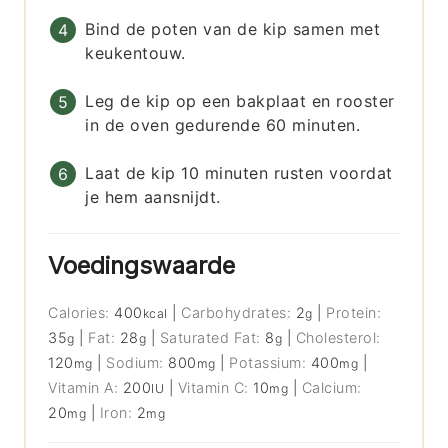
Bind de poten van de kip samen met
keukentouw.
Leg de kip op een bakplaat en rooster
in de oven gedurende 60 minuten.
Laat de kip 10 minuten rusten voordat
je hem aansnijdt.
Voedingswaarde
Calories:
400
|
Carbohydrates:
2
|
Protein:
kcal
g
35
|
Fat:
28
|
Saturated Fat:
8
|
Cholesterol:
g
g
g
120
|
Sodium:
800
|
Potassium:
400
|
mg
mg
mg
Vitamin A:
200
|
Vitamin C:
10
|
Calcium:
IU
mg
20
|
Iron:
2
mg
mg