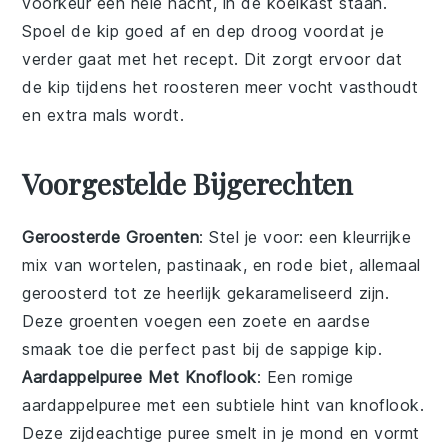
voorkeur een hele nacht, in de koelkast staan.
Spoel de
kip
goed af en dep droog voordat je
verder gaat met het recept. Dit zorgt ervoor dat
de
kip
tijdens het roosteren meer vocht vasthoudt
en extra mals wordt.
Voorgestelde Bijgerechten
Geroosterde Groenten
: Stel je voor: een kleurrijke
mix van
wortelen
,
pastinaak
, en
rode biet
, allemaal
geroosterd tot ze heerlijk gekarameliseerd zijn.
Deze
groenten
voegen een zoete en aardse
smaak toe die perfect past bij de sappige
kip
.
Aardappelpuree Met Knoflook
: Een romige
aardappelpuree
met een subtiele hint van
knoflook
.
Deze zijdeachtige puree smelt in je mond en vormt