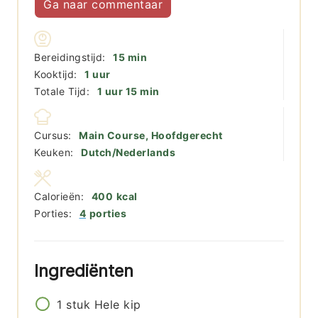
Ga naar commentaar
minuten
Bereidingstijd:
15
min
uur
Kooktijd:
1
uur
uur
minuten
Totale Tijd:
1
uur
15
min
Cursus:
Main Course, Hoofdgerecht
Keuken:
Dutch/Nederlands
Calorieën:
400
kcal
Porties:
4
porties
Ingrediënten
1
stuk
Hele kip