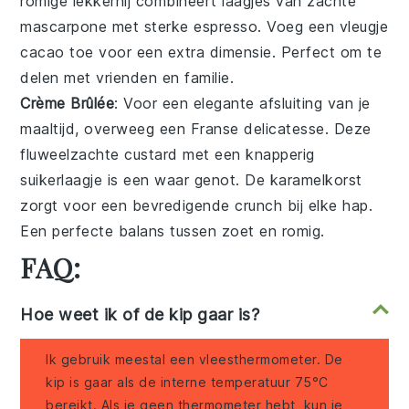
romige lekkernij
combineert
laagjes van zachte
mascarpone
met
sterke espresso
. Voeg een vleugje
cacao
toe voor een extra dimensie. Perfect om te
delen met vrienden en familie.
Crème Brûlée
: Voor een elegante afsluiting van je
maaltijd, overweeg een
Franse delicatesse
. Deze
fluweelzachte custard
met een
knapperig
suikerlaagje
is een waar genot. De
karamelkorst
zorgt voor een bevredigende crunch bij elke hap.
Een perfecte balans tussen
zoet en romig
.
FAQ:
Hoe weet ik of de kip gaar is?
Ik gebruik meestal een vleesthermometer. De
kip is gaar als de interne temperatuur 75°C
bereikt. Als je geen thermometer hebt, kun je