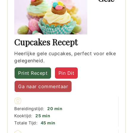
Cupcakes Recept
Heerlijke gele cupcakes, perfect voor elke
gelegenheid.
Print Recept
Pin Dit
Ga naar commentaar
minuten
Bereidingstijd:
20
min
minuten
Kooktijd:
25
min
minuten
Totale Tijd:
45
min