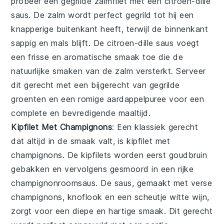
probeer een
gegrilde zalmfilet
met een
citroen-dille
saus
. De zalm wordt perfect gegrild tot hij een
knapperige buitenkant heeft, terwijl de binnenkant
sappig en mals blijft. De
citroen-dille saus
voegt
een frisse en aromatische smaak toe die de
natuurlijke smaken van de zalm versterkt. Serveer
dit gerecht met een bijgerecht van
gegrilde
groenten
en een
romige aardappelpuree
voor een
complete en bevredigende maaltijd.
Kipfilet Met Champignons
: Een klassiek gerecht
dat altijd in de smaak valt, is
kipfilet met
champignons
. De kipfilets worden eerst goudbruin
gebakken en vervolgens gesmoord in een rijke
champignonroomsaus
. De saus, gemaakt met verse
champignons, knoflook en een scheutje witte wijn,
zorgt voor een diepe en hartige smaak. Dit gerecht