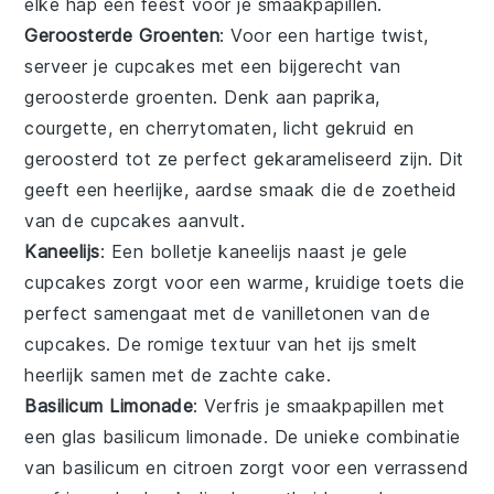
elke hap een feest voor je smaakpapillen.
Geroosterde Groenten
: Voor een hartige twist,
serveer je
cupcakes
met een bijgerecht van
geroosterde groenten
. Denk aan
paprika
,
courgette
, en
cherrytomaten
, licht gekruid en
geroosterd tot ze perfect gekarameliseerd zijn. Dit
geeft een heerlijke, aardse smaak die de zoetheid
van de
cupcakes
aanvult.
Kaneelijs
: Een bolletje
kaneelijs
naast je
gele
cupcakes
zorgt voor een warme, kruidige toets die
perfect samengaat met de vanilletonen van de
cupcakes
. De romige textuur van het
ijs
smelt
heerlijk samen met de zachte
cake
.
Basilicum Limonade
: Verfris je smaakpapillen met
een glas
basilicum limonade
. De unieke combinatie
van
basilicum
en
citroen
zorgt voor een verrassend