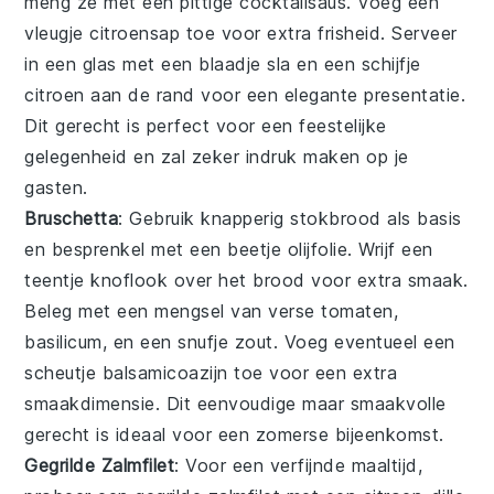
meng ze met een pittige
cocktailsaus
. Voeg een
vleugje
citroensap
toe voor extra frisheid. Serveer
in een glas met een blaadje
sla
en een schijfje
citroen
aan de rand voor een elegante presentatie.
Dit gerecht is perfect voor een feestelijke
gelegenheid en zal zeker indruk maken op je
gasten.
Bruschetta
: Gebruik knapperig
stokbrood
als basis
en besprenkel met een beetje
olijfolie
. Wrijf een
teentje
knoflook
over het brood voor extra smaak.
Beleg met een mengsel van verse
tomaten
,
basilicum
, en een snufje
zout
. Voeg eventueel een
scheutje
balsamicoazijn
toe voor een extra
smaakdimensie. Dit eenvoudige maar smaakvolle
gerecht is ideaal voor een zomerse bijeenkomst.
Gegrilde Zalmfilet
: Voor een verfijnde maaltijd,