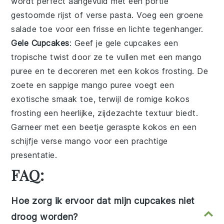
wordt perfect aangevuld met een portie
gestoomde rijst
of
verse pasta
. Voeg een
groene
salade
toe voor een frisse en lichte tegenhanger.
Gele Cupcakes
: Geef je
gele cupcakes
een
tropische twist door ze te vullen met een
mango
puree en te decoreren met een
kokos
frosting. De
zoete en sappige
mango
puree voegt een
exotische smaak toe, terwijl de romige
kokos
frosting een heerlijke, zijdezachte textuur biedt.
Garneer met een beetje geraspte
kokos
en een
schijfje verse
mango
voor een prachtige
presentatie.
FAQ:
Hoe zorg ik ervoor dat mijn cupcakes niet
droog worden?