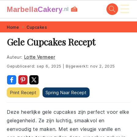
☰
Marbella
Cakery
🍰
.nl
Skip
Skip
Skip
Skip
Home
Cupcakes
to
to
to
to
Gele Cupcakes Recept
primary
main
primary
footer
navigation
content
sidebar
Auteur:
Lotte Vermeer
Gepubliceerd:
sep 6, 2025
|
Bijgewerkt:
nov 2, 2025
Print Recept
Spring Naar Recept
Deze heerlijke gele cupcakes zijn perfect voor elke
gelegenheid. Ze zijn luchtig, smaakvol en
eenvoudig te maken. Met een vleugje vanille en