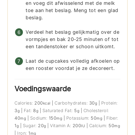
en voeg dit afwisselend met de melk
toe aan het beslag. Meng tot een glad
beslag.
Verdeel het beslag gelijkmatig over de
vormpjes en bak 20-25 minuten of tot
een tandenstoker er schoon uitkomt.
Laat de cupcakes volledig afkoelen op
een rooster voordat je ze decoreert.
Voedingswaarde
Calories:
200
|
Carbohydrates:
30
|
Protein:
kcal
g
3
|
Fat:
8
|
Saturated Fat:
5
|
Cholesterol:
g
g
g
40
|
Sodium:
150
|
Potassium:
50
|
Fiber:
mg
mg
mg
1
|
Sugar:
20
|
Vitamin A:
200
|
Calcium:
50
g
g
IU
mg
|
Iron:
1
mg