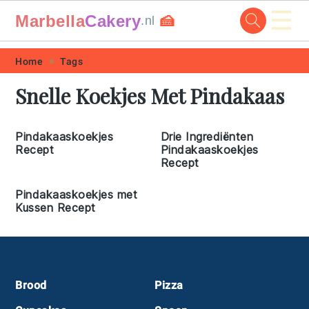
☰
Marbella
Cakery
🍰
.nl
Skip
Skip
Skip
Skip
Home
Tags
to
to
to
to
Snelle Koekjes Met Pindakaas
primary
main
primary
footer
navigation
content
sidebar
Pindakaaskoekjes
Drie Ingrediënten
Recept
Pindakaaskoekjes
Recept
Pindakaaskoekjes met
Kussen Recept
Footer
Brood
Pizza