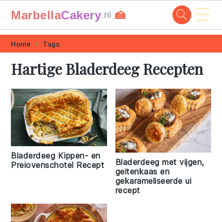
☰
Marbella
Cakery
🍰
.nl
Skip
Skip
Skip
Skip
Home
Tags
to
to
to
to
Hartige Bladerdeeg Recepten
primary
main
primary
footer
navigation
content
sidebar
Bladerdeeg Kippen- en
Bladerdeeg met vijgen,
Preiovenschotel Recept
geitenkaas en
gekarameliseerde ui
recept