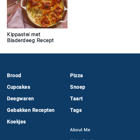
Kippastei met
Bladerdeeg Recept
Footer
Brood
Pizza
Cupcakes
Snoep
Deegwaren
Taart
Gebakken Recepten
Tags
Koekjes
About Me